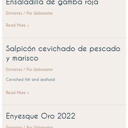
Ensaladilla de gamba roja
Ensaladilla
de
Entrantes
/ Por
Webmaster
gamba
roja
Read More »
Salpicón cevichado de pescado
Salpicón
cevichado
y marisco
de
pescado
Entrantes
/ Por
Webmaster
y
Ceviched fish and seafood
marisco
Read More »
Enyesque Oro 2022
Enyesque
Oro
Entrantes
/ Por
Webmaster