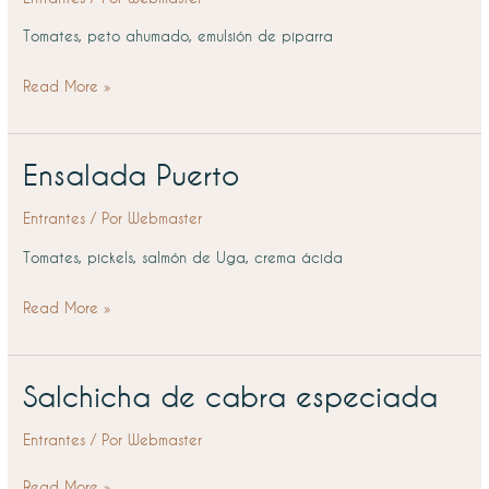
2022
Tomates, peto ahumado, emulsión de piparra
Read More »
Ensalada Puerto
Ensalada
Puerto
Entrantes
/ Por
Webmaster
Tomates, pickels, salmón de Uga, crema ácida
Read More »
Salchicha de cabra especiada
Salchicha
de
Entrantes
/ Por
Webmaster
cabra
especiada
Read More »