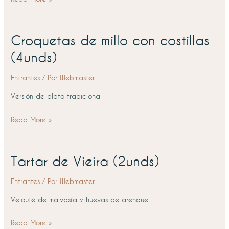
Croquetas de millo con costillas
Croquetas
de
(4unds)
millo
con
Entrantes
/ Por
Webmaster
costillas
Versión de plato tradicional
(4unds)
Read More »
Tartar de Vieira (2unds)
Tartar
de
Entrantes
/ Por
Webmaster
Vieira
(2unds)
Velouté de malvasía y huevas de arenque
Read More »