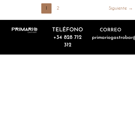
1
2
Siguiente
→
TELÉFONO
CORREO
+34 828 712
primariogastrobar
312