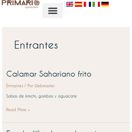
Ir
al
contenido
Entrantes
Calamar Sahariano frito
Calamar
Sahariano
Entrantes
/ Por
Webmaster
frito
Salsas de kimchi, gambas y aguacate
Read More »