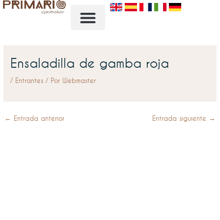
Ir
al
contenido
Ensaladilla de gamba roja
/
Entrantes
/ Por
Webmaster
←
Entrada anterior
Entrada siguiente
→