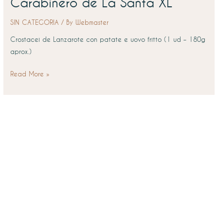
Carabinero de La Santa XL
Carabinero
de
SIN CATEGORIA
/ By
Webmaster
La
Santa
Crostacei de Lanzarote con patate e uovo fritto (1 ud – 180g
XL
aprox.)
Read More »