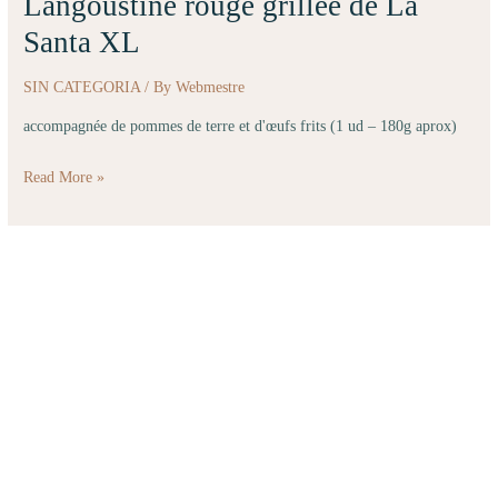
Langoustine rouge grillée de La
Langoustine
rouge
Santa XL
grillée
de
SIN CATEGORIA
/ By
Webmestre
La
accompagnée de pommes de terre et d'œufs frits (1 ud – 180g aprox)
Santa
XL
Read More »