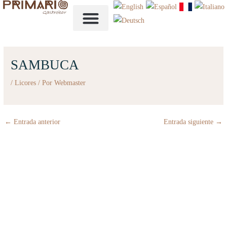
Ir
al
contenido
NUESTRA CARTA
SAMBUCA
/
Licores
/ Por
Webmaster
←
Entrada anterior
Entrada siguiente
→