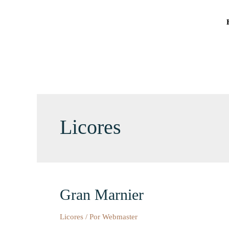
Ir
al
contenido
Licores
Gran Marnier
Gran
Marnier
Licores
/ Por
Webmaster