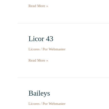
Read More »
Licor 43
Licor
43
Licores
/ Por
Webmaster
Read More »
Baileys
Baileys
Licores
/ Por
Webmaster