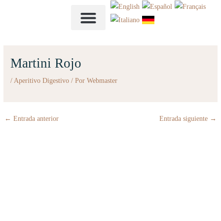
Ir
al
contenido
NUESTRA CARTA
Martini Rojo
/
Aperitivo Digestivo
/ Por
Webmaster
←
Entrada anterior
Entrada siguiente
→