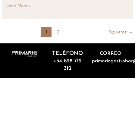
Read More »
1
2
Siguiente
→
TELÉFONO
CORREO
+34 828 712
primariogastrobar
312