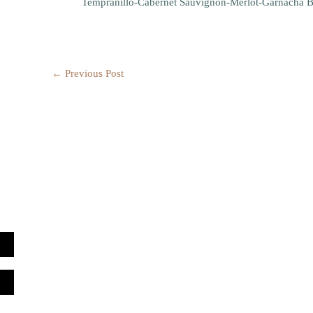
Tempranillo-Cabernet Sauvignon-Merlot-Garna
←
Previous Post
TÉLÉPHONE