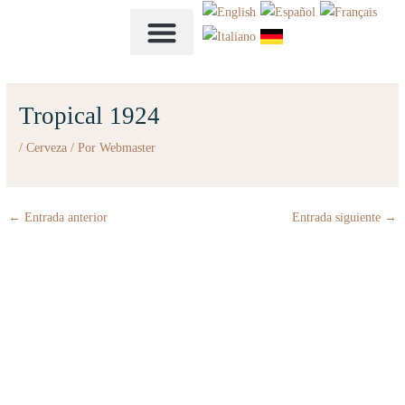
Ir
al
contenido
NUESTRA CARTA
Tropical 1924
/
Cerveza
/ Por
Webmaster
←
Entrada anterior
Entrada siguiente
→