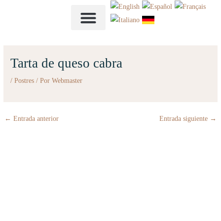
Ir
al
contenido
NUESTRA CARTA
Tarta de queso cabra
/
Postres
/ Por
Webmaster
←
Entrada anterior
Entrada siguiente
→