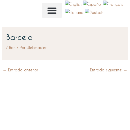
Ir
al
contenido
NUESTRA CARTA
Barcelo
/
Ron
/ Por
Webmaster
←
Entrada anterior
Entrada siguiente
→